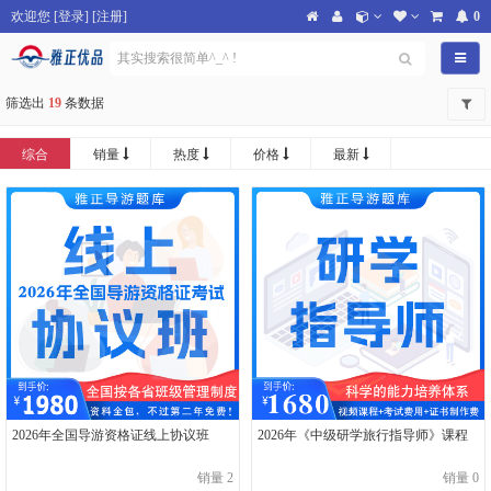
欢迎您
[
登录
] [
注册
]
0
导航
筛选出
19
条数据
综合
销量
热度
价格
最新
2026年全国导游资格证线上协议班
2026年《中级研学旅行指导师》课程
销量 2
销量 0