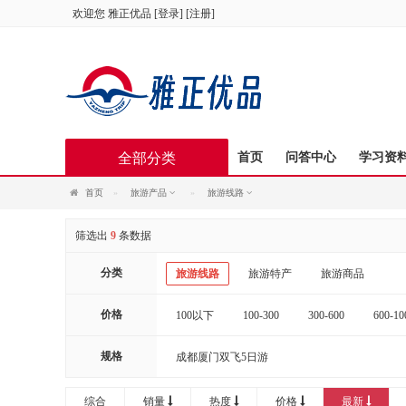
欢迎您
雅正优品
[
登录
] [
注册
]
全部分类
首页
问答中心
学习资
首页
旅游产品
旅游线路
筛选出
9
条数据
分类
旅游线路
旅游特产
旅游商品
价格
100以下
100-300
300-600
600-10
20000以上
规格
成都厦门双飞5日游
综合
销量
热度
价格
最新